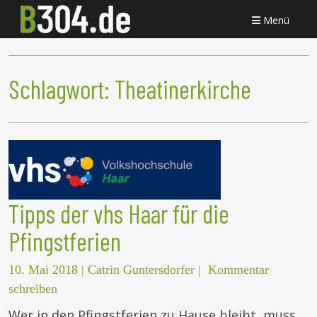
Menü
Schlagwort:
Theatinerkirche
Tipps der vhs Haar für die
Pfingstferien
10. Mai 2018
|
Catrin Guntersdorfer
|
Kommentar
schreiben
Wer in den Pfingstferien zu Hause bleibt, muss