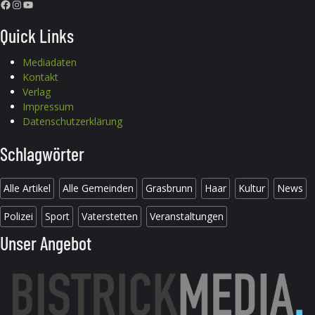
Facebook
Instagram
YouTube
Quick Links
Mediadaten
Kontakt
Verlag
Impressum
Datenschutzerklärung
Schlagwörter
Alle Artikel
Alle Gemeinden
Grasbrunn
Haar
Kultur
News
Polizei
Sport
Vaterstetten
Veranstaltungen
Unser Angebot