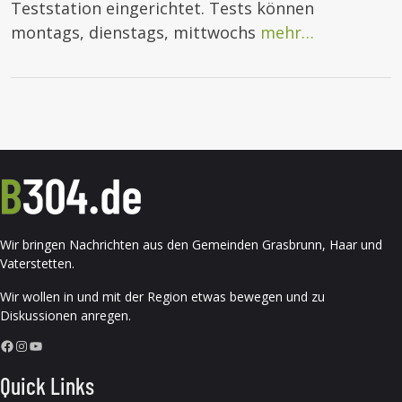
Teststation eingerichtet. Tests können
montags, dienstags, mittwochs
mehr…
Wir bringen Nachrichten aus den Gemeinden Grasbrunn, Haar und
Vaterstetten.
Wir wollen in und mit der Region etwas bewegen und zu
Diskussionen anregen.
Facebook
Instagram
YouTube
Quick Links