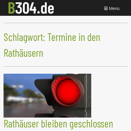
Menü
Schlagwort:
Termine in den
Rathäusern
Rathäuser bleiben geschlossen