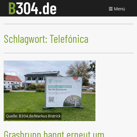
Menü
Schlagwort:
Telefónica
Quelle:
B304.de/Markus Bistrick
Grasbrunn bangt erneut um