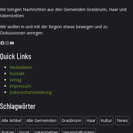
Wir bringen Nachrichten aus den Gemeinden Grasbrunn, Haar und
Vaterstetten.
Wir wollen in und mit der Region etwas bewegen und zu
Diskussionen anregen.
Facebook
Instagram
YouTube
Quick Links
Mediadaten
Kontakt
Verlag
Impressum
Datenschutzerklärung
Schlagwörter
Alle Artikel
Alle Gemeinden
Grasbrunn
Haar
Kultur
News
Polizei
Sport
Vaterstetten
Veranstaltungen