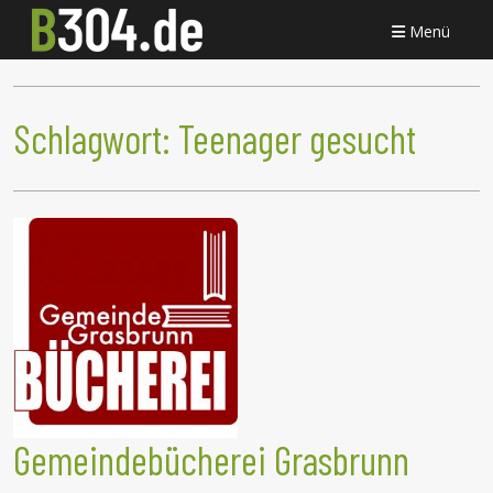
Menü
Schlagwort:
Teenager gesucht
Gemeindebücherei Grasbrunn