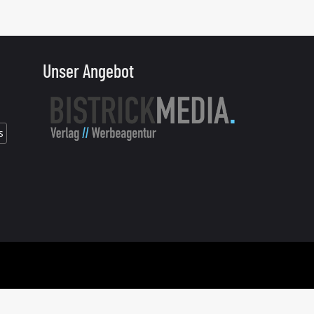
Unser Angebot
s