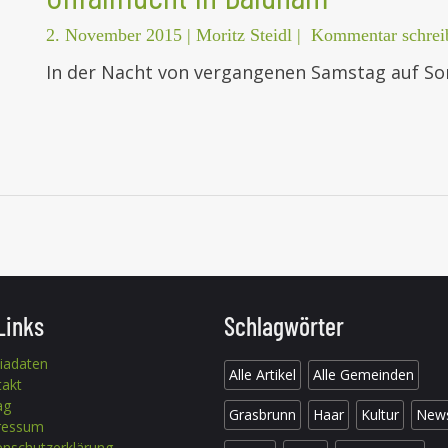
2. November 2015
|
Moritz Steidl
|
Kommentar schrei
In der Nacht von vergangenen Samstag auf Son
Links
Schlagwörter
iadaten
Alle Artikel
Alle Gemeinden
takt
ag
Grasbrunn
Haar
Kultur
New
ressum
nschutzerklärung