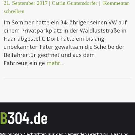
21. September 2017
|
Catrin Guntersdorfer
|
Kommentar
schreiben
Im Sommer hatte ein 34-Jähriger seinen VW auf
einem Privatparkplatz in der Waldluststraße in
Haar abgestellt. Dort hatte ein bislang
unbekannter Täter gewaltsam die Scheibe der
Beifahrertür geöffnet und aus dem
Fahrzeug einige
mehr…
Wir bringen Nachrichten aus den Gemeinden Grasbrunn, Haar und