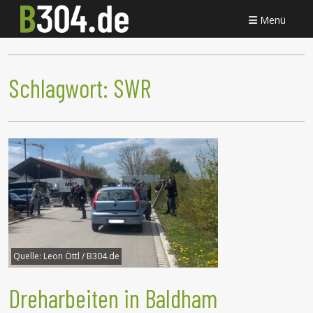
Menü
Schlagwort:
SWR
Quelle:
Leon Öttl / B304.de
Dreharbeiten in Baldham