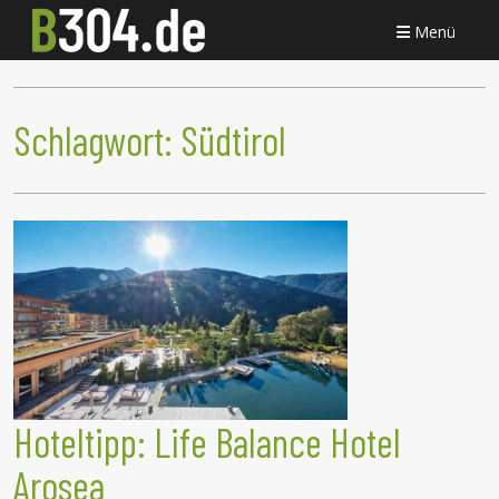
Menü
Schlagwort:
Südtirol
Hoteltipp: Life Balance Hotel
Arosea