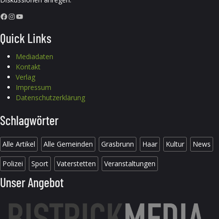
Facebook
Instagram
YouTube
Quick Links
Mediadaten
Kontakt
Verlag
Impressum
Datenschutzerklärung
Schlagwörter
Alle Artikel
Alle Gemeinden
Grasbrunn
Haar
Kultur
News
Polizei
Sport
Vaterstetten
Veranstaltungen
Unser Angebot