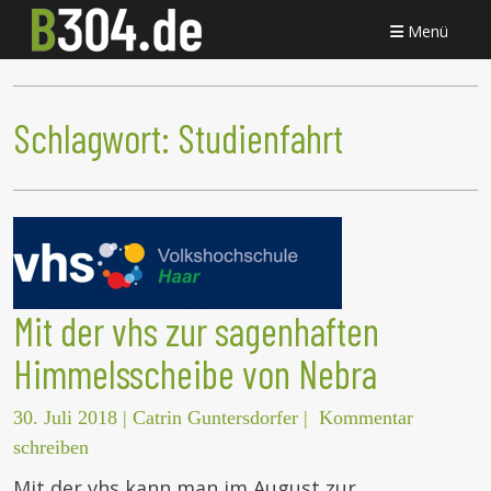
Menü
Schlagwort:
Studienfahrt
Mit der vhs zur sagenhaften
Himmelsscheibe von Nebra
30. Juli 2018
|
Catrin Guntersdorfer
|
Kommentar
schreiben
Mit der vhs kann man im August zur