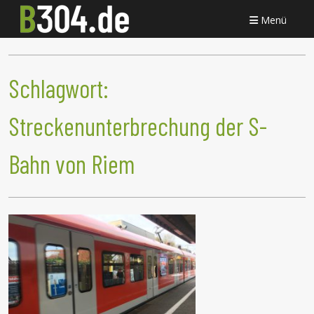
Menü
Schlagwort:
Streckenunterbrechung der S-
Bahn von Riem