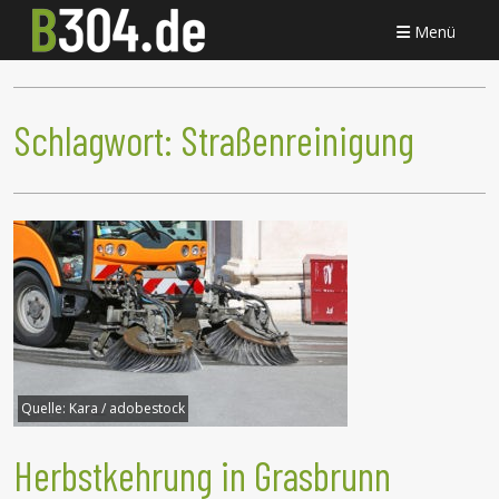
Menü
Schlagwort:
Straßenreinigung
Quelle:
Kara / adobestock
Herbstkehrung in Grasbrunn