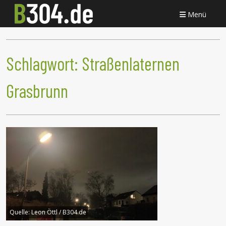
Menü
Schlagwort:
Straßenlaternen
Grasbrunn
Quelle:
Leon Öttl / B304.de