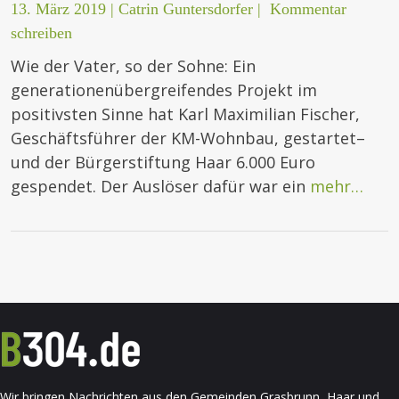
13. März 2019
|
Catrin Guntersdorfer
|
Kommentar
schreiben
Wie der Vater, so der Sohne: Ein
generationenübergreifendes Projekt im
positivsten Sinne hat Karl Maximilian Fischer,
Geschäftsführer der KM-Wohnbau, gestartet–
und der Bürgerstiftung Haar 6.000 Euro
gespendet. Der Auslöser dafür war ein
mehr…
Wir bringen Nachrichten aus den Gemeinden Grasbrunn, Haar und