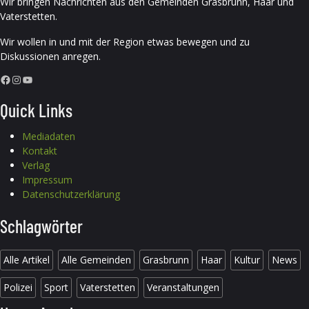
Wir bringen Nachrichten aus den Gemeinden Grasbrunn, Haar und
Vaterstetten.
Wir wollen in und mit der Region etwas bewegen und zu
Diskussionen anregen.
Facebook
Instagram
YouTube
Quick Links
Mediadaten
Kontakt
Verlag
Impressum
Datenschutzerklärung
Schlagwörter
Alle Artikel
Alle Gemeinden
Grasbrunn
Haar
Kultur
News
Polizei
Sport
Vaterstetten
Veranstaltungen