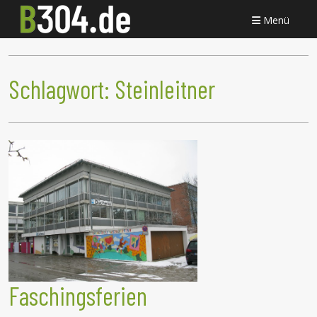
Menü
Schlagwort:
Steinleitner
Faschingsferien