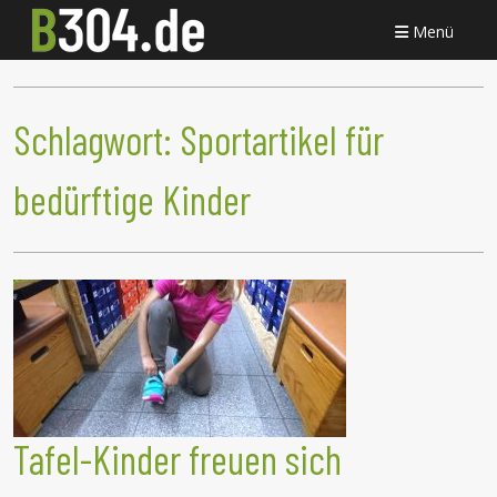
Menü
Schlagwort:
Sportartikel für
bedürftige Kinder
Tafel-Kinder freuen sich