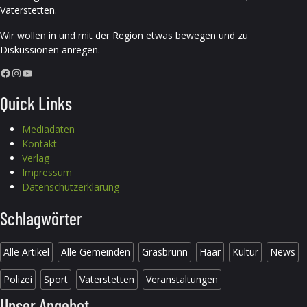
Vaterstetten.
Wir wollen in und mit der Region etwas bewegen und zu
Diskussionen anregen.
Facebook
Instagram
YouTube
Quick Links
Mediadaten
Kontakt
Verlag
Impressum
Datenschutzerklärung
Schlagwörter
Alle Artikel
Alle Gemeinden
Grasbrunn
Haar
Kultur
News
Polizei
Sport
Vaterstetten
Veranstaltungen
Unser Angebot