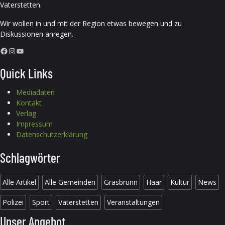
Vaterstetten.
Wir wollen in und mit der Region etwas bewegen und zu
Diskussionen anregen.
Facebook
Instagram
YouTube
Quick Links
Mediadaten
Kontakt
Verlag
Impressum
Datenschutzerklärung
Schlagwörter
Alle Artikel
Alle Gemeinden
Grasbrunn
Haar
Kultur
News
Polizei
Sport
Vaterstetten
Veranstaltungen
Unser Angebot