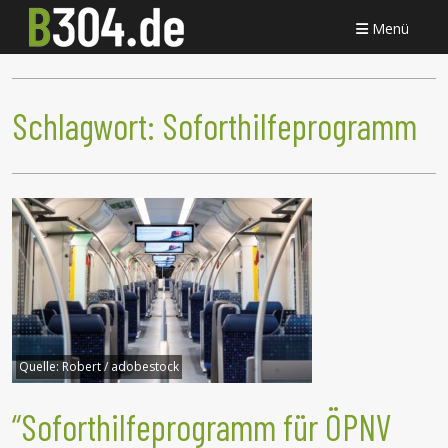
Menü
Schlagwort:
Soforthilfeprogramm
Quelle:
Robert / adobestock
“Soforthilfeprogramm für ÖPNV