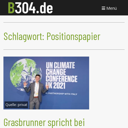
Menü
Schlagwort:
Positionspapier
Quelle:
privat
Grasbrunner spricht bei