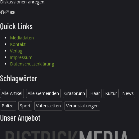
Diskussionen anregen.
Facebook
Instagram
YouTube
Quick Links
Mediadaten
Kontakt
Verlag
Impressum
Datenschutzerklärung
Schlagwörter
Alle Artikel
Alle Gemeinden
Grasbrunn
Haar
Kultur
News
Polizei
Sport
Vaterstetten
Veranstaltungen
Unser Angebot