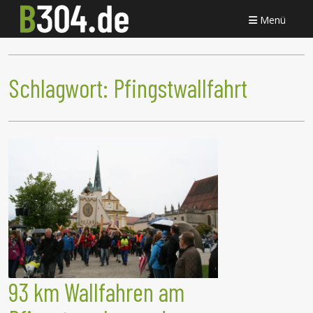
Menü
Schlagwort:
Pfingstwallfahrt
93 km Wallfahren am