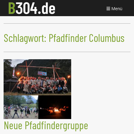
Menü
Schlagwort:
Pfadfinder Columbus
Neue Pfadfindergruppe