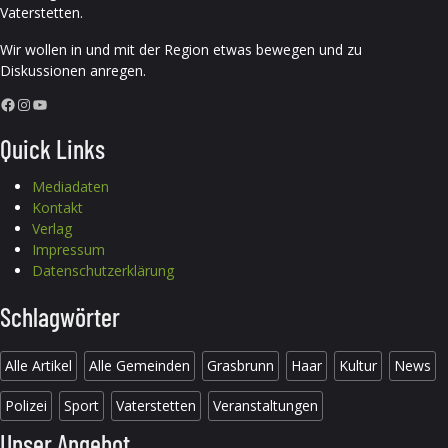
Vaterstetten.
Wir wollen in und mit der Region etwas bewegen und zu
Diskussionen anregen.
Facebook
Instagram
YouTube
Quick Links
Mediadaten
Kontakt
Verlag
Impressum
Datenschutzerklärung
Schlagwörter
Alle Artikel
Alle Gemeinden
Grasbrunn
Haar
Kultur
News
Polizei
Sport
Vaterstetten
Veranstaltungen
Unser Angebot