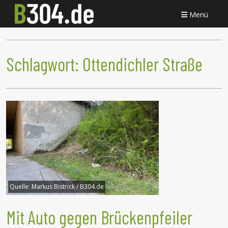
Menü
Schlagwort:
Ottendichler Straße
Quelle:
Markus Bistrick / B304.de
Mit Auto gegen Brückenpfeiler