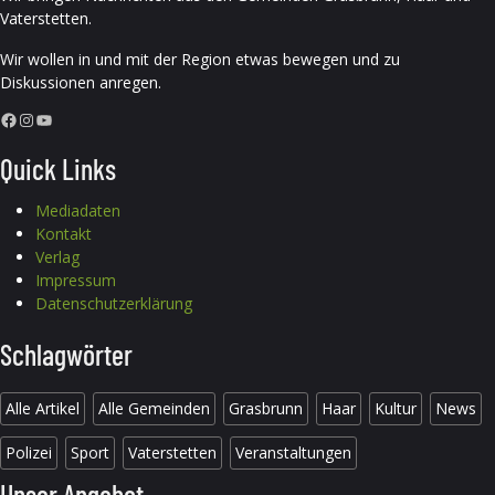
Vaterstetten.
Wir wollen in und mit der Region etwas bewegen und zu
Diskussionen anregen.
Facebook
Instagram
YouTube
Quick Links
Mediadaten
Kontakt
Verlag
Impressum
Datenschutzerklärung
Schlagwörter
Alle Artikel
Alle Gemeinden
Grasbrunn
Haar
Kultur
News
Polizei
Sport
Vaterstetten
Veranstaltungen
Unser Angebot