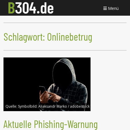
Menü
Schlagwort:
Onlinebetrug
Quelle:
Symbolbild: Aliaksandr Marko / adobestock
Aktuelle Phishing-Warnung