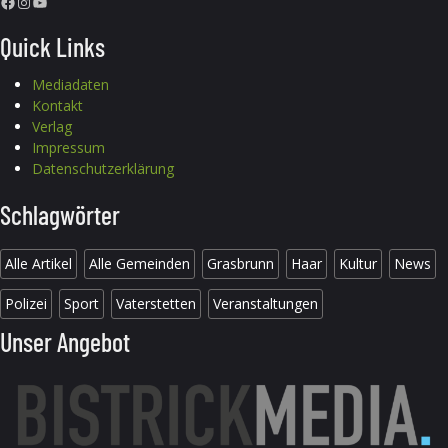
Facebook
Instagram
YouTube
Quick Links
Mediadaten
Kontakt
Verlag
Impressum
Datenschutzerklärung
Schlagwörter
Alle Artikel
Alle Gemeinden
Grasbrunn
Haar
Kultur
News
Polizei
Sport
Vaterstetten
Veranstaltungen
Unser Angebot