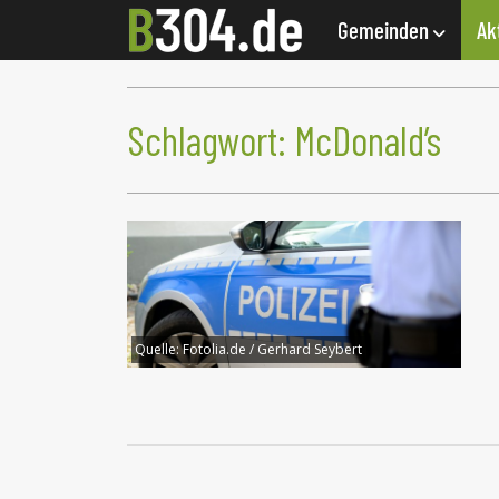
Gemeinden
Ak
Schlagwort:
McDonald’s
Quelle:
Fotolia.de / Gerhard Seybert