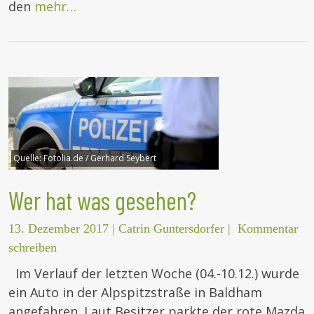
den
mehr…
Quelle:
Fotolia.de / Gerhard Seybert
Wer hat was gesehen?
13. Dezember 2017
|
Catrin Guntersdorfer
|
Kommentar
schreiben
Im Verlauf der letzten Woche (04.-10.12.) wurde
ein Auto in der Alpspitzstraße in Baldham
angefahren. Laut Besitzer parkte der rote Mazda