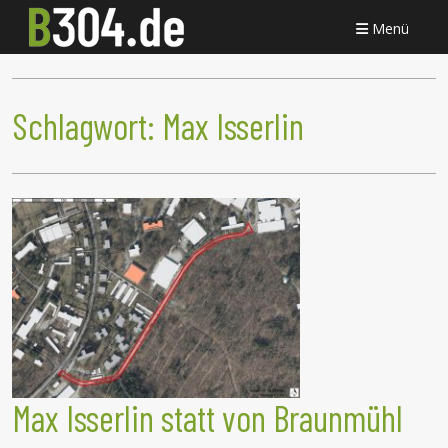
Menü
Schlagwort:
Max Isserlin
Max Isserlin statt von Braunmühl