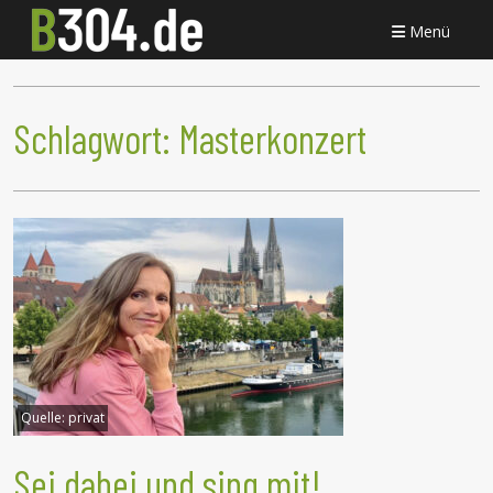
Menü
Schlagwort:
Masterkonzert
Quelle:
privat
Sei dabei und sing mit!