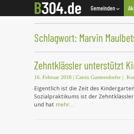
Gemeinden
Ak
Schlagwort:
Marvin Maulbe
Zehntklässler unterstützt K
16. Februar 2018
|
Catrin Guntersdorfer
|
Ko
Eigentlich ist die Zeit des Kindergar
Sozialpraktikums ist der Zehntklässl
und hat
mehr…