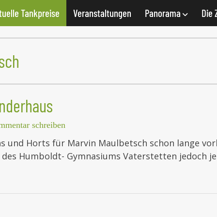
tuelle Tankpreise
Veranstaltungen
Panorama
Die 
tsch
inderhaus
mmentar schreiben
tens und Horts für Marvin Maulbetsch schon lange vo
er des Humboldt- Gymnasiums Vaterstetten jedoch je