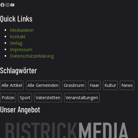
Facebook
Instagram
YouTube
Quick Links
Mediadaten
Kontakt
Verlag
Impressum
Datenschutzerklärung
Schlagwörter
Alle Artikel
Alle Gemeinden
Grasbrunn
Haar
Kultur
News
Polizei
Sport
Vaterstetten
Veranstaltungen
Unser Angebot