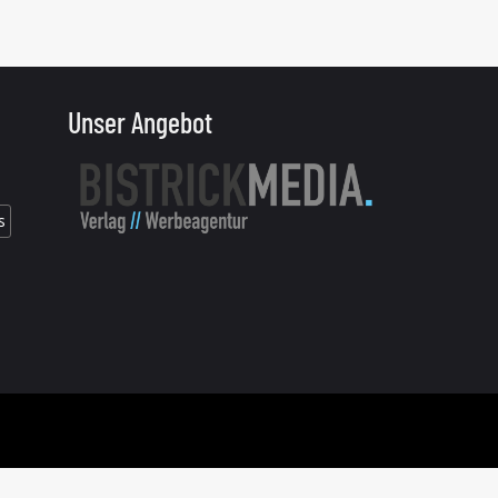
Unser Angebot
s