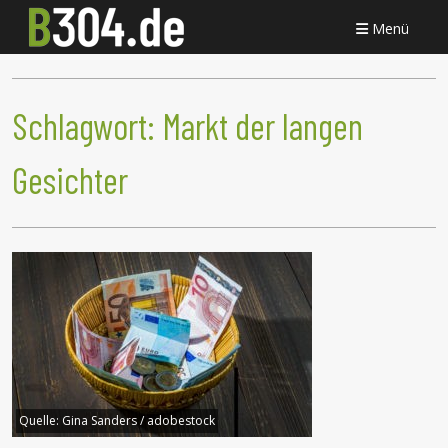
Menü
Schlagwort:
Markt der langen
Gesichter
Quelle:
Gina Sanders / adobestock