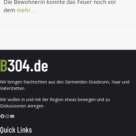
Die Bewohnerin konnte das Feuer noch vor
dem
mehr…
Wir bringen Nachrichten aus den Gemeinden Grasbrunn, Haar und
Vaterstetten.
Wir wollen in und mit der Region etwas bewegen und zu
Diskussionen anregen.
Facebook
Instagram
YouTube
Quick Links