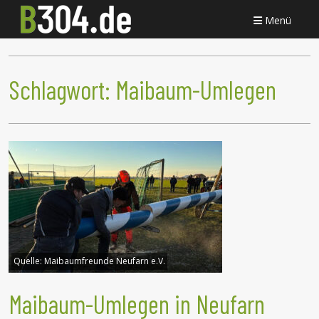
Menü
Schlagwort:
Maibaum-Umlegen
Quelle:
Maibaumfreunde Neufarn e.V.
Maibaum-Umlegen in Neufarn