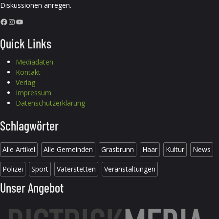
Diskussionen anregen.
Facebook
Instagram
YouTube
Quick Links
Mediadaten
Kontakt
Verlag
Impressum
Datenschutzerklärung
Schlagwörter
Alle Artikel
Alle Gemeinden
Grasbrunn
Haar
Kultur
News
Polizei
Sport
Vaterstetten
Veranstaltungen
Unser Angebot