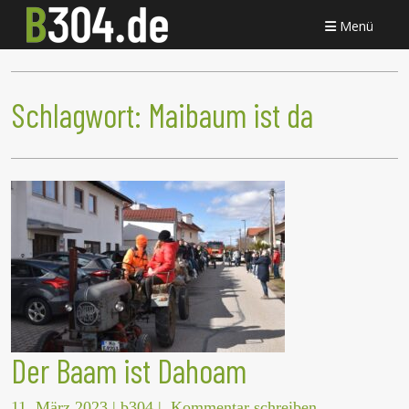
Menü
Schlagwort:
Maibaum ist da
Der Baam ist Dahoam
11. März 2023
|
b304
|
Kommentar schreiben