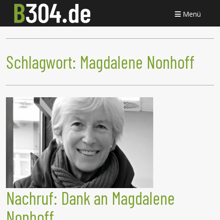
Menü
Schlagwort:
Magdalene Nonhoff
Nachruf: Dank an Magdalene
Nonhoff