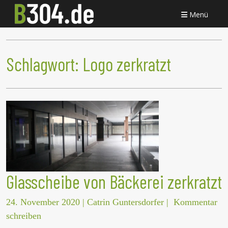
Menü
Schlagwort:
Logo zerkratzt
Glasscheibe von Bäckerei zerkratzt
24. November 2020
|
Catrin Guntersdorfer
|
Kommentar
schreiben