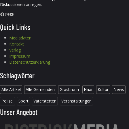
Diskussionen anregen.
Facebook
Instagram
YouTube
Quick Links
Mediadaten
Kontakt
Verlag
Impressum
Datenschutzerklärung
Schlagwörter
Alle Artikel
Alle Gemeinden
Grasbrunn
Haar
Kultur
News
Polizei
Sport
Vaterstetten
Veranstaltungen
Unser Angebot