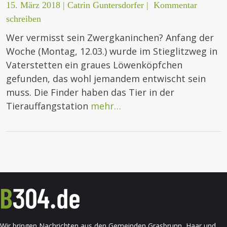
15. März 2018
|
Catrin Guntersdorfer
|
Kommentar
schreiben
Wer vermisst sein Zwergkaninchen? Anfang der
Woche (Montag, 12.03.) wurde im Stieglitzweg in
Vaterstetten ein graues Löwenköpfchen
gefunden, das wohl jemandem entwischt sein
muss. Die Finder haben das Tier in der
Tierauffangstation
mehr…
Wir bringen Nachrichten aus den Gemeinden Grasbrunn, Haar und