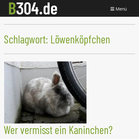
Menü
Schlagwort:
Löwenköpfchen
Wer vermisst ein Kaninchen?