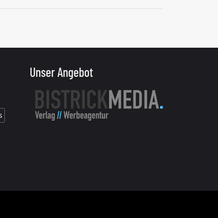
Unser Angebot
s