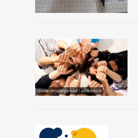
Quelle:
shootingankauf / adobestock