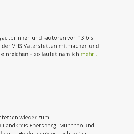
gautorinnen und -autoren von 13 bis
b der VHS Vaterstetten mitmachen und
 einreichen – so lautet nämlich
mehr…
rstetten wieder zum
en Landkreis Ebersberg, München und
n und Held(innen)geschichten“ sind