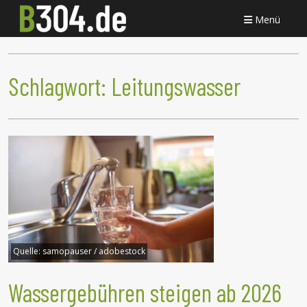
Menü
Schlagwort:
Leitungswasser
Quelle:
samopauser / adobestock
Wassergebühren steigen ab 2026