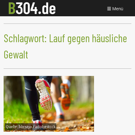
Menü
Schlagwort:
Lauf gegen häusliche
Gewalt
Quelle:
blicsejo / adobestock