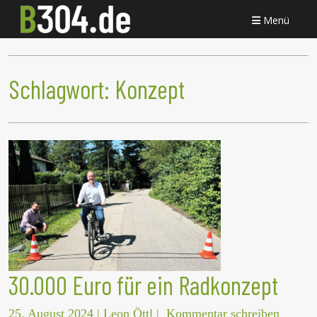
Menü
Schlagwort:
Konzept
30.000 Euro für ein Radkonzept
25. August 2024
|
Leon Öttl
|
Kommentar schreiben