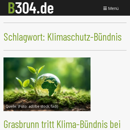
Menü
Schlagwort:
Klimaschutz-Bündnis
Quelle:
(Foto: adobe stock, fadi)
Grasbrunn tritt Klima-Bündnis bei