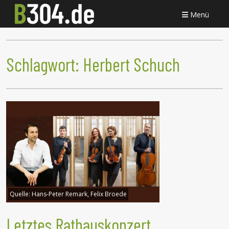
Menü
Schlagwort:
Herbert Schuch
Quelle:
Hans-Peter Remark, Felix Broede
Letztes Rathauskonzert