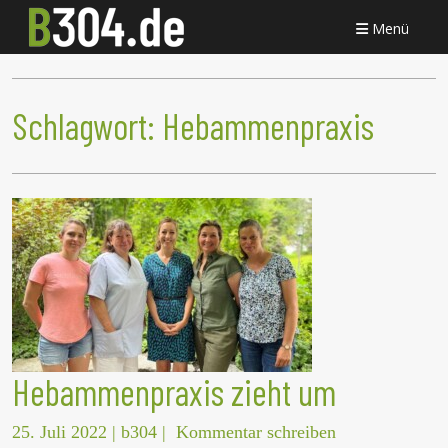
Menü
Schlagwort:
Hebammenpraxis
Hebammenpraxis zieht um
25. Juli 2022
|
b304
|
Kommentar schreiben