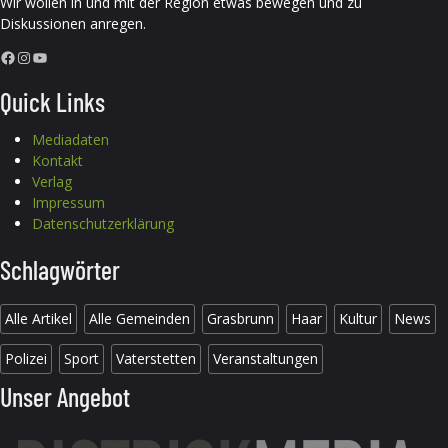
Wir wollen in und mit der Region etwas bewegen und zu
Diskussionen anregen.
Facebook
Instagram
YouTube
Quick Links
Mediadaten
Kontakt
Verlag
Impressum
Datenschutzerklärung
Schlagwörter
Alle Artikel
Alle Gemeinden
Grasbrunn
Haar
Kultur
News
Polizei
Sport
Vaterstetten
Veranstaltungen
Unser Angebot