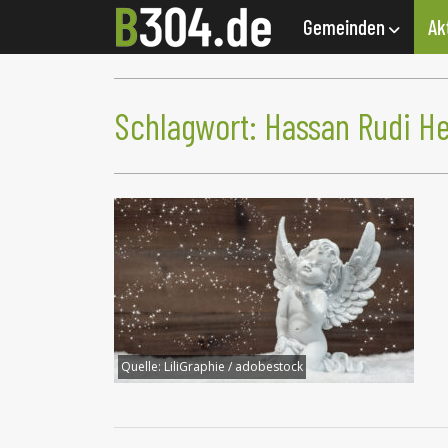
Gemeinden
Ak
Schlagwort:
Hassan Rudi H
Quelle:
LiliGraphie / adobestock